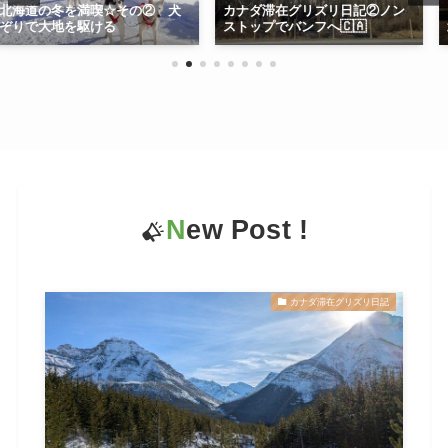
喫☆その② 犬
カナダ滞在グリズリ日記②ノン
日目▲温泉とグル
ける
ストップでバンフへ🇨🇦
北
N
ew Post !
カナダ滞在グリズリ日記