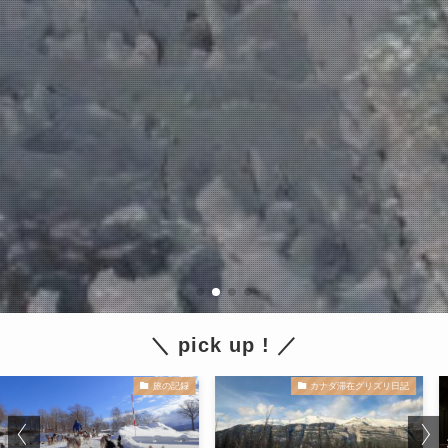
＼ pick up ! ／
旅の記録
カナダ滞在グリズリ日記
北海道縦断11