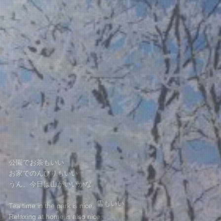
公園でお茶もいい
お家でのんびりもいい
うん、今日は山がいいかな
たまには 雨もいい
雪もいい
Tea time in the park is nice.
Relaxing at home is also nice.