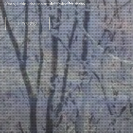
Sometimes Rain is nice too.
Snow is also nice.
Yeah, I think the mountain is nice for today.
山の案内人
山の案内人