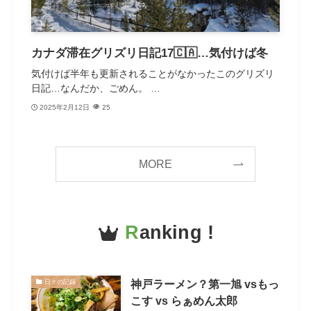
カナダ滞在グリズリ日記17🇨🇦…気付けば冬
気付けば半年も更新されることがなかったこのグリズリ
日記…なんだか、ごめん。 …
2025年2月12日
25
MORE
R
anking !
神戸ラーメン？第一旭 vsもっ
日々の記録
こす vs らぁめん太郎