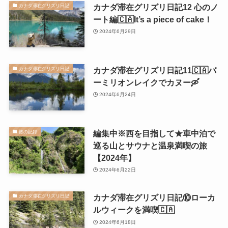
カナダ滞在グリズリ日記12 心のノ
カナダ滞在グリズリ日記
ート編🇨🇦It’s a piece of cake！
2024年6月29日
カナダ滞在グリズリ日記11🇨🇦バ
カナダ滞在グリズリ日記
ーミリオンレイクでカヌー🛶
2024年6月24日
編集中※西を目指して★車中泊で
旅の記録
巡る山とサウナと温泉満喫の旅
【2024年】
2024年6月22日
カナダ滞在グリズリ日記⑩ローカ
カナダ滞在グリズリ日記
ルウィークを満喫🇨🇦
2024年6月18日