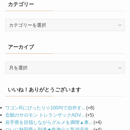
カテゴリー
カ
テ
ゴ
リ
アーカイブ
ー
ア
ー
カ
イ
いいね！ありがとうございます
ブ
ワゴンRにぴったり☆100均で自作す...
+8
念願のサロモン トレランザックADV...
+5
岩手県を目指しながらグルメを満喫▲東...
+4
ついに秋田県へ到達★鳥海山と乳頭温泉...
+4