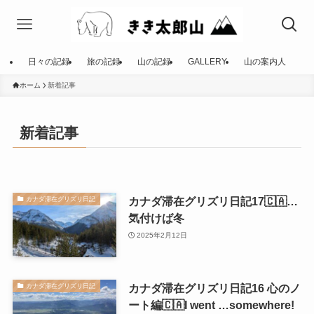
日々の記録
旅の記録
山の記録
GALLERY
山の案内人
ホーム
新着記事
新着記事
カナダ滞在グリズリ日記17🇨🇦…
カナダ滞在グリズリ日記
気付けば冬
2025年2月12日
カナダ滞在グリズリ日記16 心のノ
カナダ滞在グリズリ日記
ート編🇨🇦I went …somewhere!