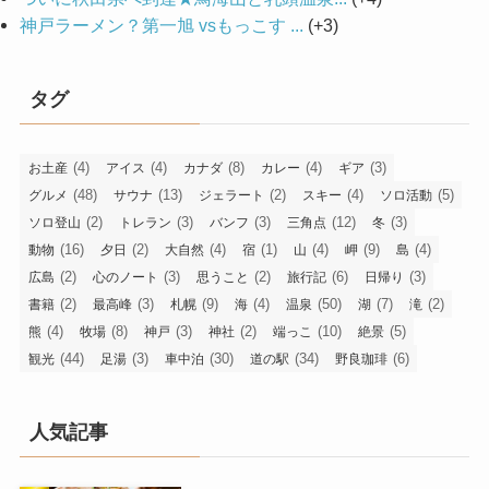
神戸ラーメン？第一旭 vsもっこす ...
+3
タグ
(4)
(4)
(8)
(4)
(3)
お土産
アイス
カナダ
カレー
ギア
(48)
(13)
(2)
(4)
(5)
グルメ
サウナ
ジェラート
スキー
ソロ活動
(2)
(3)
(3)
(12)
(3)
ソロ登山
トレラン
バンフ
三角点
冬
(16)
(2)
(4)
(1)
(4)
(9)
(4)
動物
夕日
大自然
宿
山
岬
島
(2)
(3)
(2)
(6)
(3)
広島
心のノート
思うこと
旅行記
日帰り
(2)
(3)
(9)
(4)
(50)
(7)
(2)
書籍
最高峰
札幌
海
温泉
湖
滝
(4)
(8)
(3)
(2)
(10)
(5)
熊
牧場
神戸
神社
端っこ
絶景
(44)
(3)
(30)
(34)
(6)
観光
足湯
車中泊
道の駅
野良珈琲
人気記事