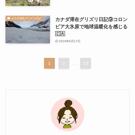
カナダ滞在グリズリ日記⑨コロン
カナダ滞在グリズリ日記
ビア大氷原で地球温暖化を感じる
🇨🇦
2024年6月17日
1
2
...
13