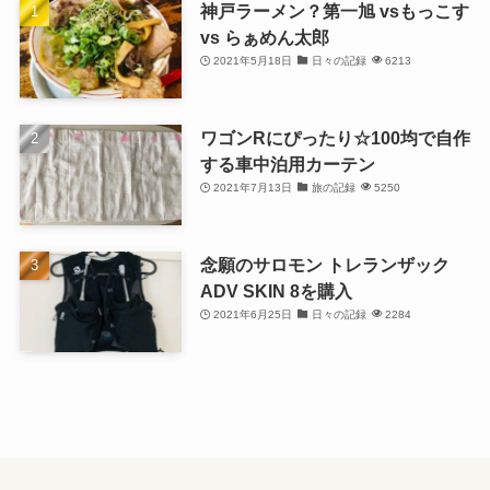
神戸ラーメン？第一旭 vsもっこす
vs らぁめん太郎
2021年5月18日
日々の記録
6213
ワゴンRにぴったり☆100均で自作
する車中泊用カーテン
2021年7月13日
旅の記録
5250
念願のサロモン トレランザック
ADV SKIN 8を購入
2021年6月25日
日々の記録
2284