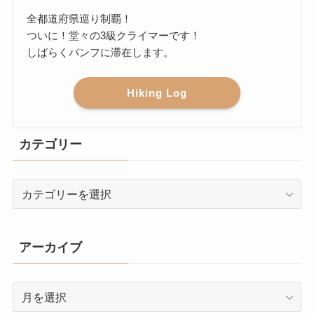
全都道府県巡り制覇！
ついに！堂々の3級クライマーです！
しばらくバンフに滞在します。
Hiking Log
カテゴリー
カ
テ
ゴ
リ
アーカイブ
ー
ア
ー