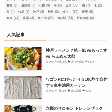
(2)
(3)
(9)
(4)
(50)
(7)
(2)
書籍
最高峰
札幌
海
温泉
湖
滝
(4)
(8)
(3)
(2)
(10)
(5)
熊
牧場
神戸
神社
端っこ
絶景
(44)
(3)
(30)
(34)
(6)
観光
足湯
車中泊
道の駅
野良珈琲
人気記事
神戸ラーメン？第一旭 vsもっこす
vs らぁめん太郎
2021年5月18日
日々の記録
6229
ワゴンRにぴったり☆100均で自作
する車中泊用カーテン
2021年7月13日
旅の記録
5260
念願のサロモン トレランザック