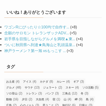
カ
イ
いいね！ありがとうございます
ブ
ワゴンRにぴったり☆100均で自作す...
+8
念願のサロモン トレランザックADV...
+5
岩手県を目指しながらグルメを満喫▲東...
+4
ついに秋田県へ到達★鳥海山と乳頭温泉...
+4
神戸ラーメン？第一旭 vsもっこす ...
+3
タグ
(4)
(4)
(8)
(4)
(3)
お土産
アイス
カナダ
カレー
ギア
(48)
(13)
(2)
(4)
(5)
グルメ
サウナ
ジェラート
スキー
ソロ活動
(2)
(3)
(3)
(12)
(3)
ソロ登山
トレラン
バンフ
三角点
冬
(16)
(2)
(4)
(1)
(4)
(9)
(4)
動物
夕日
大自然
宿
山
岬
島
(2)
(3)
(2)
(6)
(3)
広島
心のノート
思うこと
旅行記
日帰り