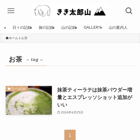
日々の記録
旅の記録
山の記録
GALLERY
山の案内人
ホーム
お茶
お茶
– tag –
抹茶ティーラテは抹茶パウダー増
日々の記録
量とエスプレッソショット追加が
いい
2024年4月25日
1