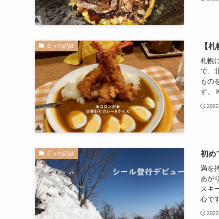
【札
日々の記録
札幌
で、
もの
す。 K
202
初め
日々の記録
満を
あが
スキ
心です
202