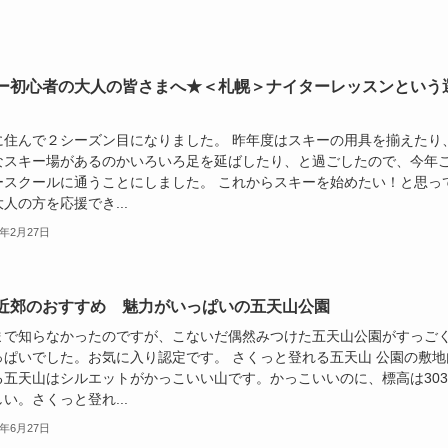
ー初心者の大人の皆さまへ★＜札幌＞ナイターレッスンという
に住んで２シーズン目になりました。 昨年度はスキーの用具を揃えたり
なスキー場があるのかいろいろ足を延ばしたり、と過ごしたので、今年
ースクールに通うことにしました。 これからスキーを始めたい！と思っ
人の方を応援でき...
2年2月27日
近郊のおすすめ 魅力がいっぱいの五天山公園
まで知らなかったのですが、こないだ偶然みつけた五天山公園がすっご
っぱいでした。お気に入り認定です。 さくっと登れる五天山 公園の敷地
る五天山はシルエットがかっこいい山です。かっこいいのに、標高は303
い。さくっと登れ...
1年6月27日