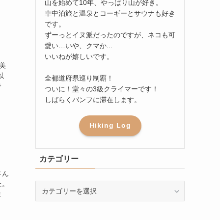
山を始めて10年、やっぱり山が好き。
車中泊旅と温泉とコーギーとサウナも好き
です。
ずーっとイヌ派だったのですが、ネコも可
愛い…いや、クマか...
いいねが嬉しいです。
美
以
全都道府県巡り制覇！
で
ついに！堂々の3級クライマーです！
しばらくバンフに滞在します。
Hiking Log
カテゴリー
さん
た。
カ
ま
テ
ゴ
リ