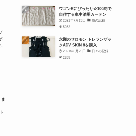
ワゴンRにぴったり☆100均で
自作する車中泊用カーテン
2021年7月13日
旅の記録
5252
ゾ
が
念願のサロモン トレランザッ
クADV SKIN 8を購入
だ、
2021年6月25日
日々の記録
2285
りま
ト