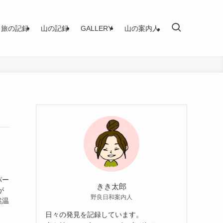
旅の記録
山の記録
GALLERY
山の案内人
パー
きき太郎
が
野良日和案内人
然温
日々の発見を記録しています。