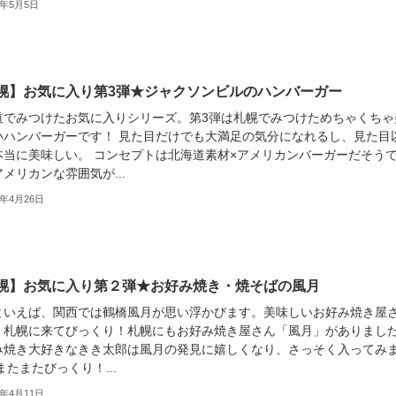
2年5月5日
幌】お気に入り第3弾★ジャクソンビルのハンバーガー
道でみつけたお気に入りシリーズ。第3弾は札幌でみつけためちゃくちゃ
いハンバーガーです！ 見た目だけでも大満足の気分になれるし、見た目
本当に美味しい。 コンセプトは北海道素材×アメリカンバーガーだそう
メリカンな雰囲気が...
2年4月26日
幌】お気に入り第２弾★お好み焼き・焼そばの風月
といえば、関西では鶴橋風月が思い浮かびます。美味しいお好み焼き屋
。札幌に来てびっくり！札幌にもお好み焼き屋さん「風月」がありまし
み焼き大好きなきき太郎は風月の発見に嬉しくなり、さっそく入ってみ
またまたびっくり！...
2年4月11日