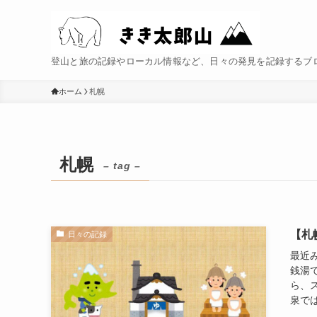
登山と旅の記録やローカル情報など、日々の発見を記録するブ
ホーム
札幌
札幌
– tag –
【札
日々の記録
最近
銭湯
ら、
泉では