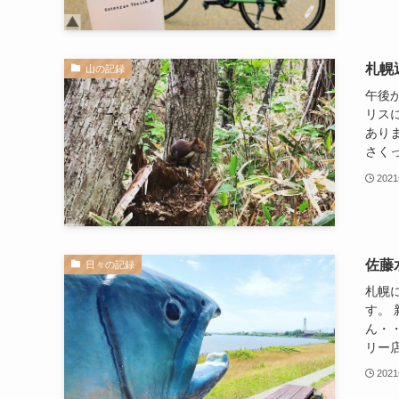
札幌
山の記録
午後
リス
あり
さくっ
202
佐藤
日々の記録
札幌
す。
ん・
リー店
202