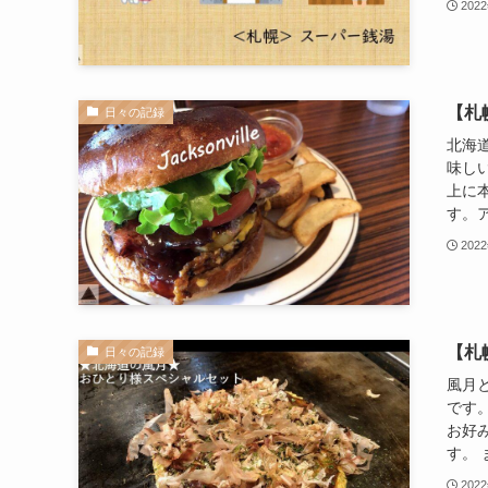
202
【札
日々の記録
北海
味し
上に
す。ア
202
【札
日々の記録
風月
です
お好
す。 
202