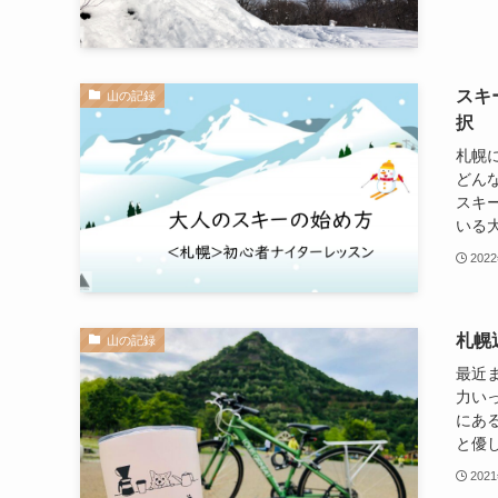
スキ
山の記録
択
札幌
どん
スキ
いる大
202
札幌
山の記録
最近
力い
にあ
と優し
202