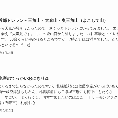
近郊トレラン～三角山・大倉山・奥三角山（よこして山）
から天気が悪そうだったので、さくっとトレランにいってみました。 エ
に会えて大満足です。 ここの登山口から登りました。↓↓駐車場とトイレ
ます。 30台くらい停めれるところですが、7時だとほぼ満車でした。た
といけるので、超...
1年6月14日
水産のでっかいおにぎり🍙
にくるまで知らなかったのですが、札幌近郊には佐藤水産がいっぱいあ
 新千歳空港はもちろん、札幌駅前にも二条城市場にも街中にもたくさ
・・すごい。 よく行くし、おすすめしたいのはここ ↓↓ サーモンファク
（石狩市） 札幌中心...
1年5月16日