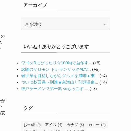
アーカイブ
ー
ア
ー
カ
なの
イ
の
いいね！ありがとうございます
ブ
で
ワゴンRにぴったり☆100均で自作す...
+8
念願のサロモン トレランザックADV...
+5
岩手県を目指しながらグルメを満喫▲東...
+4
ついに秋田県へ到達★鳥海山と乳頭温泉...
+4
神戸ラーメン？第一旭 vsもっこす ...
+3
ンが
い
タグ
も安
お土産
(4)
アイス
(4)
カナダ
(8)
カレー
(4)