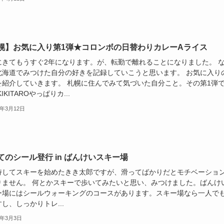
幌】お気に入り第1弾★コロンボの日替わりカレーAライス
にきてもうすぐ2年になります。が、転勤で離れることになりました。 
北海道でみつけた自分の好きを記録していこうと思います。 お気に入り
を紹介していきます。 札幌に住んでみて気づいた自分こと。その第1弾
IKITAROやっぱりカ...
2年3月12日
てのシール登行 in ばんけいスキー場
持してスキーを始めたきき太郎ですが、滑ってばかりだとモチベーショ
りません。 何とかスキーで歩いてみたいと思い、みつけました。ばんけ
ー場にはシールウォーキングのコースがあります。スキー場なら一人で
し、しっかりトレ...
2年3月3日