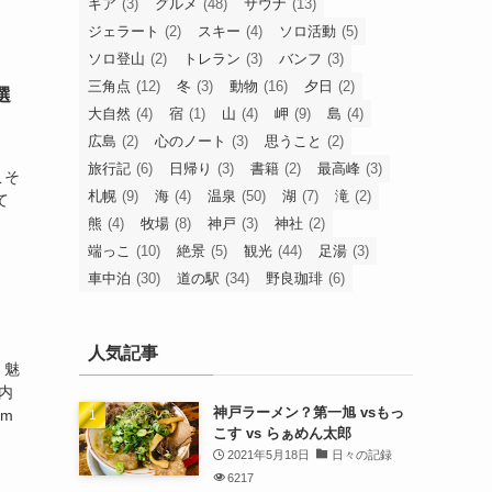
ギア
(3)
グルメ
(48)
サウナ
(13)
ジェラート
(2)
スキー
(4)
ソロ活動
(5)
ソロ登山
(2)
トレラン
(3)
バンフ
(3)
三角点
(12)
冬
(3)
動物
(16)
夕日
(2)
選
大自然
(4)
宿
(1)
山
(4)
岬
(9)
島
(4)
広島
(2)
心のノート
(3)
思うこと
(2)
、
旅行記
(6)
日帰り
(3)
書籍
(2)
最高峰
(3)
こそ
札幌
(9)
海
(4)
温泉
(50)
湖
(7)
滝
(2)
て
熊
(4)
牧場
(8)
神戸
(3)
神社
(2)
端っこ
(10)
絶景
(5)
観光
(44)
足湯
(3)
車中泊
(30)
道の駅
(34)
野良珈琲
(6)
人気記事
く魅
内
神戸ラーメン？第一旭 vsもっ
m
こす vs らぁめん太郎
2021年5月18日
日々の記録
6217