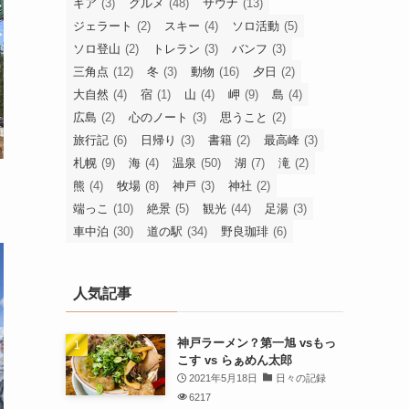
ギア
(3)
グルメ
(48)
サウナ
(13)
ジェラート
(2)
スキー
(4)
ソロ活動
(5)
ソロ登山
(2)
トレラン
(3)
バンフ
(3)
三角点
(12)
冬
(3)
動物
(16)
夕日
(2)
大自然
(4)
宿
(1)
山
(4)
岬
(9)
島
(4)
広島
(2)
心のノート
(3)
思うこと
(2)
旅行記
(6)
日帰り
(3)
書籍
(2)
最高峰
(3)
札幌
(9)
海
(4)
温泉
(50)
湖
(7)
滝
(2)
熊
(4)
牧場
(8)
神戸
(3)
神社
(2)
端っこ
(10)
絶景
(5)
観光
(44)
足湯
(3)
車中泊
(30)
道の駅
(34)
野良珈琲
(6)
人気記事
神戸ラーメン？第一旭 vsもっ
こす vs らぁめん太郎
2021年5月18日
日々の記録
6217