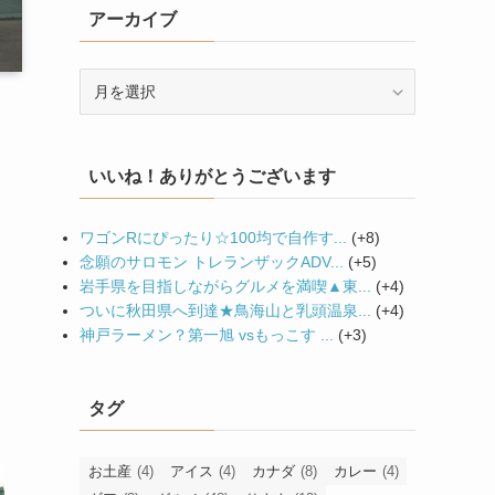
アーカイブ
ー
ア
ー
カ
イ
いいね！ありがとうございます
ブ
ワゴンRにぴったり☆100均で自作す...
+8
念願のサロモン トレランザックADV...
+5
岩手県を目指しながらグルメを満喫▲東...
+4
ついに秋田県へ到達★鳥海山と乳頭温泉...
+4
神戸ラーメン？第一旭 vsもっこす ...
+3
タグ
お土産
(4)
アイス
(4)
カナダ
(8)
カレー
(4)