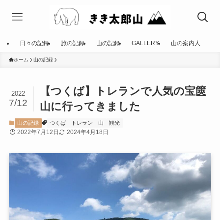
日々の記録
旅の記録
山の記録
GALLERY
山の案内人
ホーム
山の記録
【つくば】トレランで人気の宝篋
2022
7/12
山に行ってきました
山の記録
つくば
トレラン
山
観光
2022年7月12日
2024年4月18日