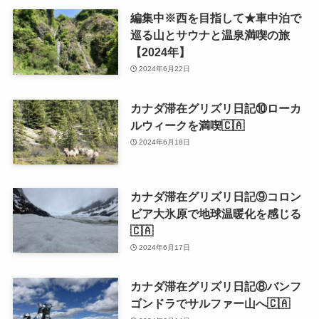
編集中※西を目指して★車中泊で
巡る山とサウナと温泉満喫の旅
【2024年】
2024年6月22日
カナダ滞在グリズリ日記⑩ローカ
ルウィークを満喫🇨🇦
2024年6月18日
カナダ滞在グリズリ日記⑨コロン
ビア大氷原で地球温暖化を感じる
🇨🇦
2024年6月17日
カナダ滞在グリズリ日記⑧バンフ
ゴンドラでサルファー山へ🇨🇦